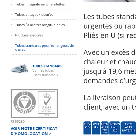
Tubes int'egralement `a ailettes
Les tubes stand
Tubes et tuyaux clout'es
urgentes ou rap
Tubes `a ailettes longitudinales
Pliés en U (si re
Produits associ'es
Tubes standards pour 'echangeurs de
chaleur
Avec un excès d
chaleur et chau
TUBES STANDARD
jusqu’à 19,6 mè
Voir les tubes
lisses standard >
demandes d’urg
La livraison pe
client, avec un 
VOIR NOTRE CERTIFICAT
D’HOMOLOGATION >