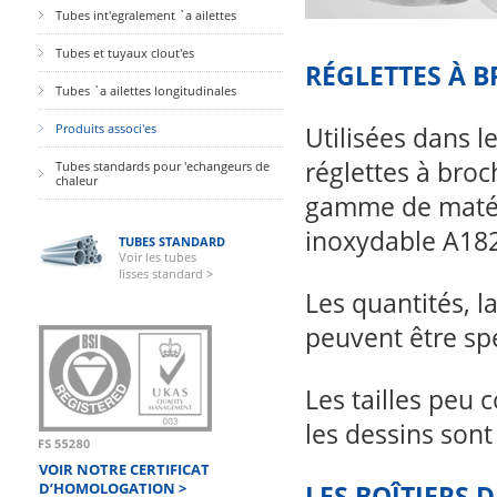
Tubes int'egralement `a ailettes
Tubes et tuyaux clout'es
RÉGLETTES À 
Tubes `a ailettes longitudinales
Produits associ'es
Utilisées dans l
réglettes à bro
Tubes standards pour 'echangeurs de
chaleur
gamme de matéri
inoxydable A182,
TUBES STANDARD
Voir les tubes
lisses standard >
Les quantités, la
peuvent être sp
Les tailles peu
les dessins sont
VOIR NOTRE CERTIFICAT
D’HOMOLOGATION >
LES BOÎTIERS 