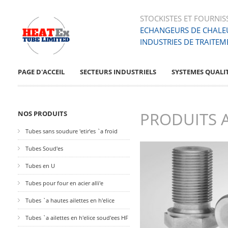
STOCKISTES ET FOURNIS
ECHANGEURS DE CHALE
INDUSTRIES DE TRAITEM
PAGE D'ACCEIL
SECTEURS INDUSTRIELS
SYSTEMES QUALI
PRODUITS 
NOS PRODUITS
Tubes sans soudure 'etir'es `a froid
Tubes Soud'es
Tubes en U
Tubes pour four en acier alli'e
Tubes `a hautes ailettes en h'elice
Tubes `a ailettes en h'elice soud'ees HF